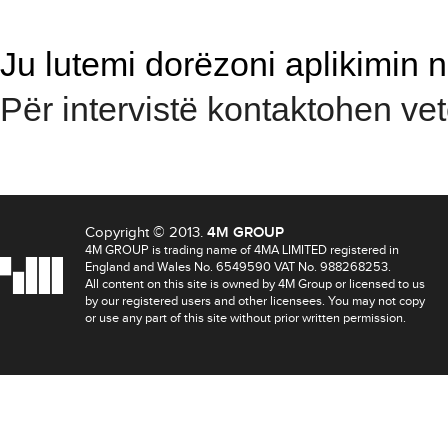
Ju lutemi dorëzoni aplikimin
Për intervistë kontaktohen v
Copyright © 2013.
4M GROUP
4M GROUP is trading name of 4MA LIMITED registered in
England and Wales No. 6549590 VAT No. 988268253.
All content on this site is owned by 4M Group or licensed to us
by our registered users and other licensees. You may not copy
or use any part of this site without prior written permission.