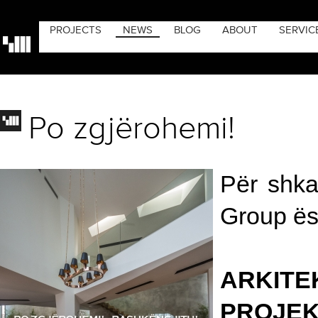
PROJECTS
NEWS
BLOG
ABOUT
SERVIC
Po zgjërohemi!
Për shkak
Group ës
ARKITE
PROJEKT