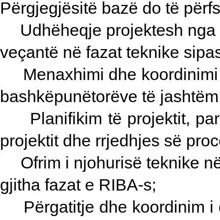
Përgjegjësitë bazë do të përfs
Udhëheqje projektesh nga fi
veçantë në fazat teknike sipa
Menaxhimi dhe koordinimi i
bashkëpunëtorëve të jashtëm
Planifikim të projektit, 
projektit dhe rrjedhjes së proc
Ofrim i njohurisë teknike n
gjitha fazat e RIBA-s;
Përgatitje dhe koordinim i