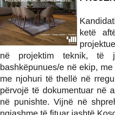
Kandida
ketë aft
projektu
në projektim teknik, të 
bashkëpunues/e në ekip, me a
me njohuri të thellë në rreg
përvojë të dokumentuar në a
në punishte. Vijnë në shpre
ngjashme të fituar jashtë Kos